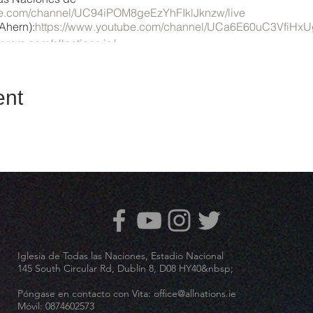
be.com/channel/UC94iPOM8geEzYhFIklJknzw/live
Ahern):
https://www.youtube.com/channel/UCa6E60uC3VfiHx
gram.com/allnations.ie/
ent
Iglesia de Todas las Naciones, Estadio Nacional
145 South Circular Rd, Dublín 8, D08 HY40&nbsp;
Póngase en contacto con Vita:
office@allnations.ie
Móvil: 0874602573