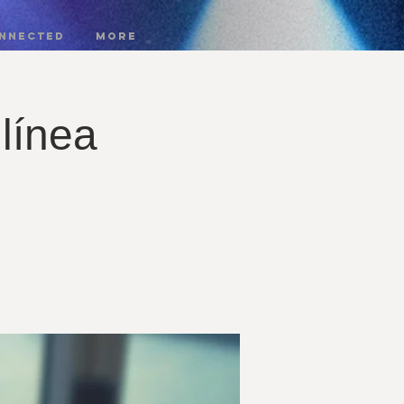
onnected
More
línea