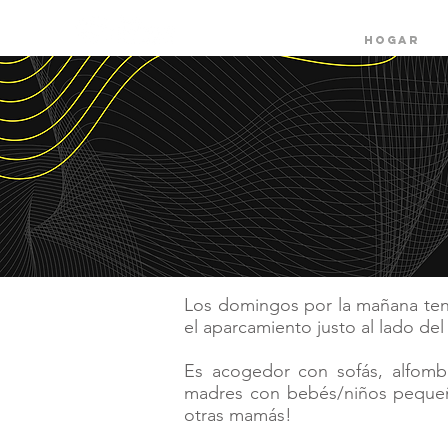
HOGAR
Los domingos por la mañana tenem
el aparcamiento justo al lado de
Es acogedor con sofás, alfomb
madres con bebés/niños pequeño
otras mamás!