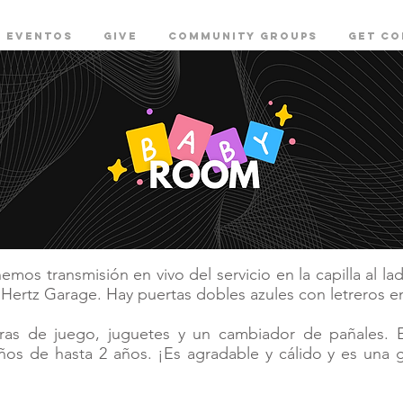
EVENTOS
GIVE
COMMUNITY GROUPS
Get c
os transmisión en vivo del servicio en la capilla al la
l Hertz Garage. Hay puertas dobles azules con letreros e
ras de juego, juguetes y un cambiador de pañales. E
s de hasta 2 años. ¡Es agradable y cálido y es una 