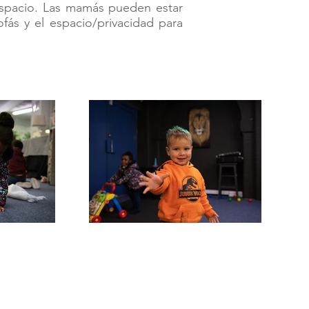
espacio. Las mamás pueden estar
fás y el espacio/privacidad para