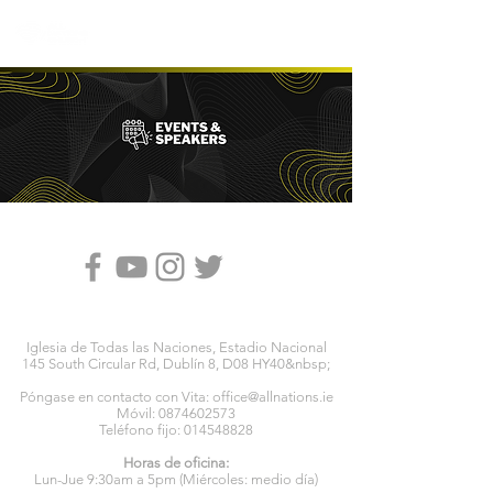
Iglesia de Todas las Naciones, Estadio Nacional
145 South Circular Rd, Dublín 8, D08 HY40&nbsp;
Póngase en contacto con Vita:
office@allnations.ie
Móvil:
0874602573
Teléfono fijo:
014548828
Horas de oficina:
Lun-Jue 9:30am a 5pm (Miércoles: medio día)