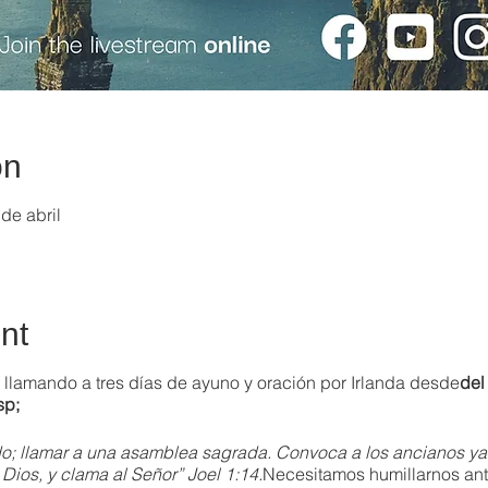
on
de abril
nt
á llamando a tres días de ayuno y oración por Irlanda desde
del
sp;
; llamar a una asamblea sagrada. Convoca a los ancianos ya 
u Dios, y clama al Señor” Joel 1:14.
Necesitamos humillarnos ante