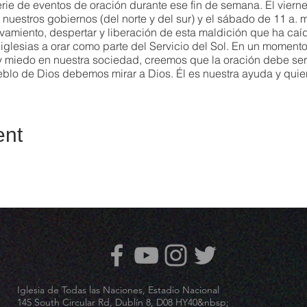
ie de eventos de oración durante ese fin de semana. El viern
r nuestros gobiernos (del norte y del sur) y el sábado de 11 a. m
miento, despertar y liberación de esta maldición que ha caído
glesias a orar como parte del Servicio del Sol. En un momento
y miedo en nuestra sociedad, creemos que la oración debe ser 
blo de Dios debemos mirar a Dios. Él es nuestra ayuda y quie
 a la gente de Irlanda (tanto del norte como del sur) a Dios m
rta.&nbsp;
ent
 aquí
Iglesia de Todas las Naciones, Estadio Nacional
145 South Circular Rd, Dublín 8, D08 HY40&nbsp;