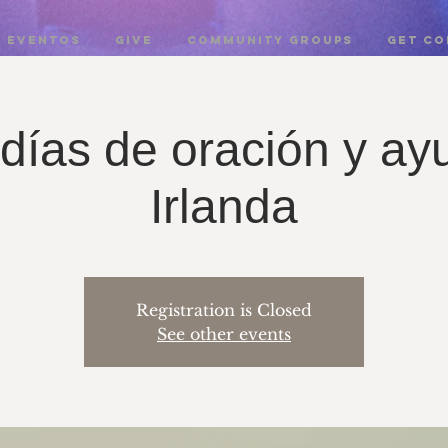
EVENTOS
GIVE
COMMUNITY GROUPS
Get c
 días de oración y ay
Irlanda
Registration is Closed
See other events