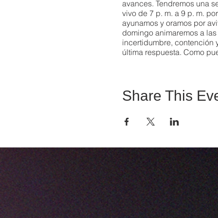
avances. Tendremos una ser
vivo de 7 p. m. a 9 p. m. po
ayunamos y oramos por aviva
domingo animaremos a las i
incertidumbre, contención 
última respuesta. Como pue
(Salmo 3:4). Podemos elevar
verte allí! Por favor, compa
Share This Ev
Ver el evento de Facebook