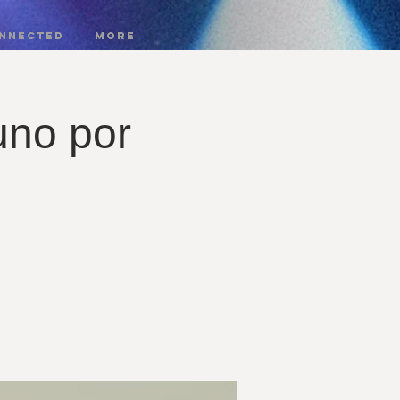
onnected
More
uno por