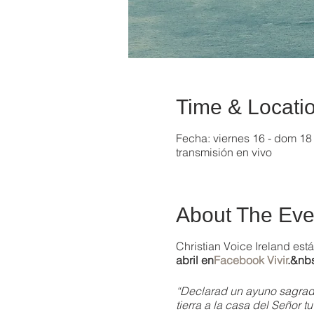
Time & Locati
Fecha: viernes 16 - dom 18 
transmisión en vivo
About The Eve
Christian Voice Ireland est
abril en
Facebook
Vivir
.&nb
“Declarad un ayuno sagrado
tierra a la casa del Señor t