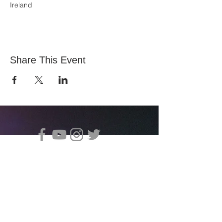
Ireland
Share This Event
Iglesia de Todas las Naciones, Estadio Nacional
145 South Circular Rd, Dublín 8, D08 HY40&nbsp;
Póngase en contacto con Vita:
office@allnations.ie
Móvil:
0874602573
Teléfono fijo:
014548828