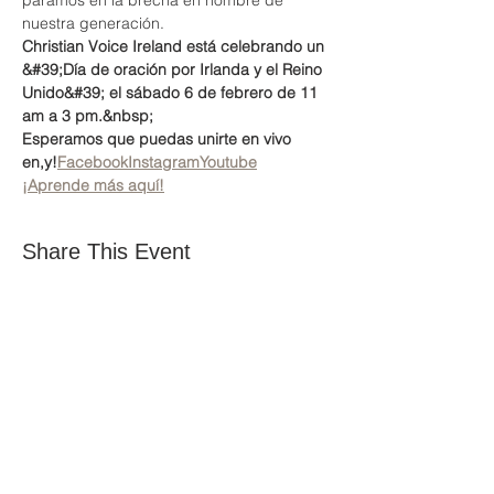
paramos en la brecha en nombre de 
nuestra generación.
Christian Voice Ireland está celebrando un 
&#39;Día de oración por Irlanda y el Reino 
Unido&#39; el sábado 6 de febrero de 11 
am a 3 pm.&nbsp;
Esperamos que puedas unirte en vivo 
en
,
y
!
Facebook
Instagram
Youtube
¡Aprende más aquí!
Share This Event