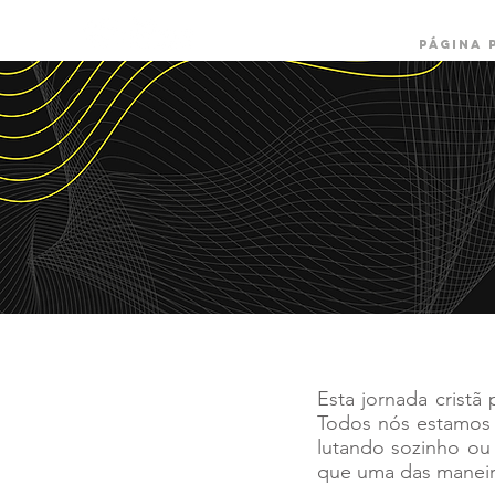
PÁGINA 
Esta jornada cristã
Todos nós estamos 
lutando sozinho ou
que uma das maneira