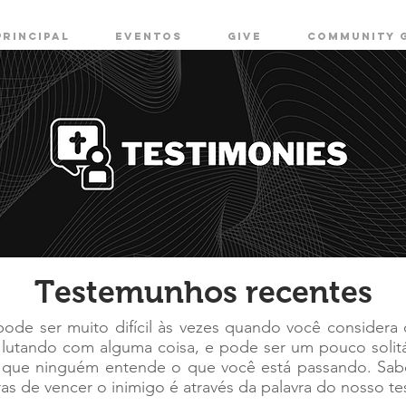
PRINCIPAL
EVENTOS
GIVE
COMMUNITY 
Testemunhos recentes
 pode ser muito difícil às vezes quando você considera 
lutando com alguma coisa, e pode ser um pouco solitár
 que ninguém entende o que você está passando. Sab
s de vencer o inimigo é através da palavra do nosso t