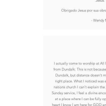
Jesus.
Obrigado Jesus por sua obr
- Wendy 
I actually come to worship at All
from Dundalk. This is not because 
Dundalk, but distance doesn't m
right place. What I noticed was e
nations church I can't explain the
Sunday service, I feel a divine enc
at a place where I can be fully
heart I know I am here for GOD and