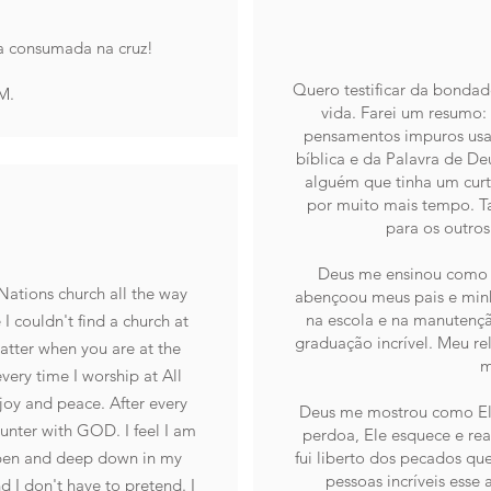
a consumada na cruz!
Quero testificar da bondad
M.
vida. Farei um resumo:
pensamentos impuros usan
bíblica e da Palavra de Deu
alguém que tinha um curt
por muito mais tempo. T
para os outros
Deus me ensinou como c
 Nations church all the way
abençoou meus pais e min
na escola e na manutençã
I couldn't find a church at
graduação incrível. Meu r
atter when you are at the
m
very time I worship at All
 joy and peace. After every
Deus me mostrou como El
ounter with GOD. I feel I am
perdoa, Ele esquece e re
 open and deep down in my
fui liberto dos pecados q
pessoas incríveis esse 
 I don't have to pretend. I