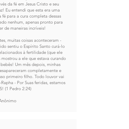
vés da fé em Jesus Cristo e seu
z! Eu entendi que esta era uma
a fé para a cura completa dessas
medo nenhum, apenas pronto para
r de maneiras incríveis!
es, muitas coisas aconteceram -
do sentiu o Espírito Santo curá-lo
lacionados à fertilidade (que ele
 mostrou a ele que estava curando
s bebês! Um mês depois, minhas
esapareceram completamente e
o primeiro filho. Todo louvor vai
-Rapha - Por Suas feridas, estamos
(1 Pedro 2:24) ​
Anônimo