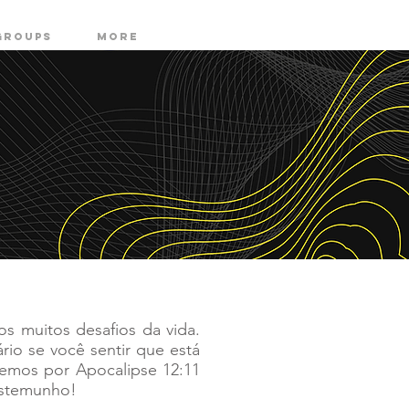
GROUPS
More
os muitos desafios da vida.
io se você sentir que está
emos por Apocalipse 12:11
estemunho!