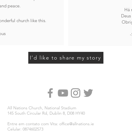
y and peace.
Há 
Deus 
nderful church like this.
Obri
ous
-
I’d like to share my story
All Nations Church, National Stadium
145 South Circular Rd, Dublin 8, D08 HY40
Entre em contato com Vita:
office@allnations.ie
Celular: 0874602573