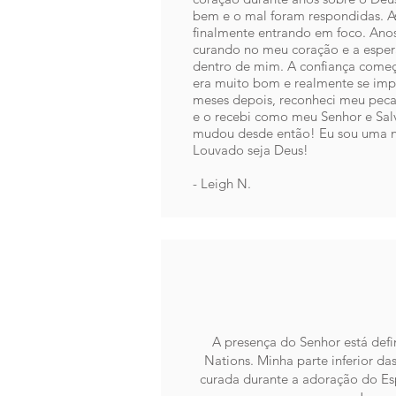
bem e o mal foram respondidas. A
finalmente entrando em foco. Ano
curando no meu coração e a espe
dentro de mim. A confiança come
era muito bom e realmente se imp
meses depois, reconheci meu pecad
e o recebi como meu Senhor e Salv
mudou desde então! Eu sou uma no
Louvado seja Deus! ​
- Leigh N.
A presença do Senhor está defin
Nations. Minha parte inferior da
curada durante a adoração do Esp