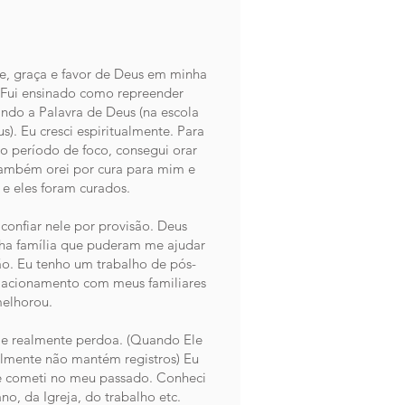
e, graça e favor de Deus em minha
 Fui ensinado como repreender
do a Palavra de Deus (na escola
s). Eu cresci espiritualmente. Para
o período de foco, consegui orar
ambém orei por cura para mim e
 e eles foram curados.
onfiar nele por provisão. Deus
ha família que puderam me ajudar
o. Eu tenho um trabalho de pós-
elacionamento com meus familiares
elhorou.
e realmente perdoa. (Quando Ele
almente não mantém registros) Eu
ue cometi no meu passado. Conheci
ano, da Igreja, do trabalho etc.