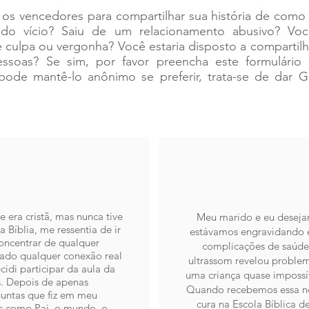
s vencedores para compartilhar sua história de como
do vício? Saiu de um relacionamento abusivo? Voc
 culpa ou vergonha? Você estaria disposto a compartilhar
essoas? Se sim, por favor preencha este formulário
ode mantê-lo anônimo se preferir, trata-se de dar G
 era cristã, mas nunca tive
Meu marido e eu desejam
 Bíblia, me ressentia de ir
estávamos engravidando e
oncentrar de qualquer
complicações de saúde 
tado qualquer conexão real
ultrassom revelou proble
idi participar da aula da
uma criança quase impossív
s. Depois de apenas
Quando recebemos essa no
untas que fiz em meu
cura na Escola Bíblica 
s como Pai, o mundo, o