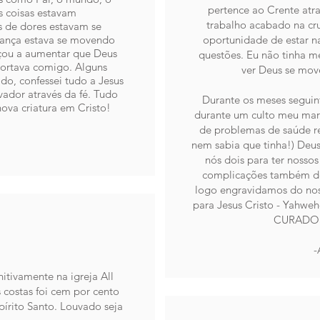
pertence ao Crente atra
s coisas estavam
trabalho acabado na cru
s de dores estavam se
rança estava se movendo
oportunidade de estar n
çou a aumentar que Deus
questões. Eu não tinha 
ortava comigo. Alguns
ver Deus se move
o, confessei tudo a Jesus
ador através da fé. Tudo
Durante os meses seguint
va criatura em Cristo!
durante um culto meu mari
de problemas de saúde re
nem sabia que tinha!) Deus
nós dois para ter nosso
complicações também d
logo engravidamos do noss
para Jesus Cristo - Yahweh
CURADOS! 
-
itivamente na igreja All
s costas foi cem por cento
írito Santo. Louvado seja