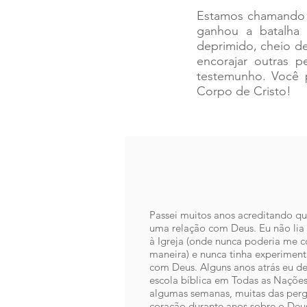
Estamos chamando o
ganhou a batalha 
deprimido, cheio de
encorajar outras p
testemunho. Você p
Corpo de Cristo!
Passei muitos anos acreditando que
uma relação com Deus. Eu não lia a
à Igreja (onde nunca poderia me c
maneira) e nunca tinha experimen
com Deus. Alguns anos atrás eu dec
escola bíblica em Todas as Naçõe
algumas semanas, muitas das perg
coração durante anos sobre o Deu