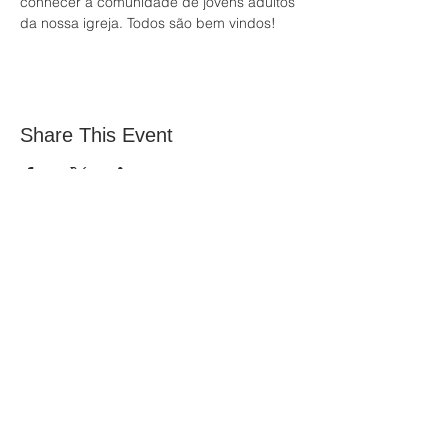
conhecer a comunidade de jovens adultos 
da nossa igreja. Todos são bem vindos!
Share This Event
All Nations Church, National Stadium
145 South Circular Rd, Dublin 8, D08 HY40
Entre em contato com Vita:
office@allnations.ie
Celular:
0874602573
Telefone fixo:
014548828