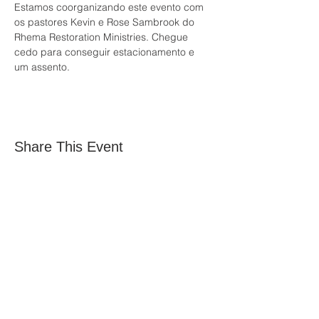
Estamos coorganizando este evento com 
os pastores Kevin e Rose Sambrook do 
Rhema Restoration Ministries. Chegue 
cedo para conseguir estacionamento e 
um assento.
Share This Event
All Nations Church, National Stadium
145 South Circular Rd, Dublin 8, D08 HY40