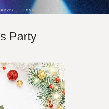
GROUPS
More
s Party