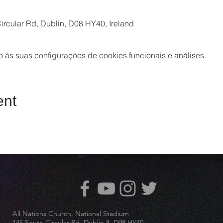
ircular Rd, Dublin, D08 HY40, Ireland
às suas configurações de cookies funcionais e análises.
ent
All Nations Church, National Stadium
145 South Circular Rd, Dublin 8, D08 HY40