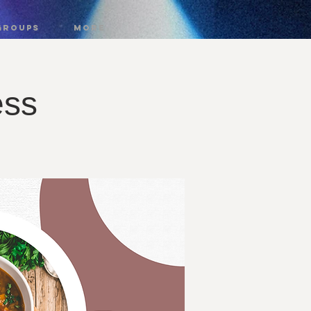
GROUPS
More
ess