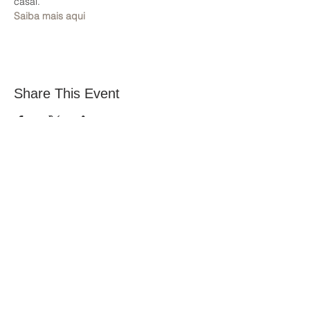
casal.
Saiba mais aqui
Share This Event
All Nations Church, National Stadium
145 South Circular Rd, Dublin 8, D08 HY40
Entre em contato com Vita:
office@allnations.ie
Celular:
0874602573
Telefone fixo:
014548828