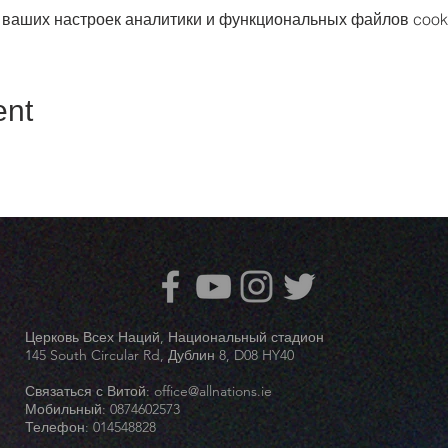
 ваших настроек аналитики и функциональных файлов cook
ent
Церковь Всех Наций, Национальный стадион
145 South Circular Rd, Дублин 8, D08 HY40
Связаться с Витой:
office@allnations.ie
Мобильный: 0874602573
Телефон: 014548828