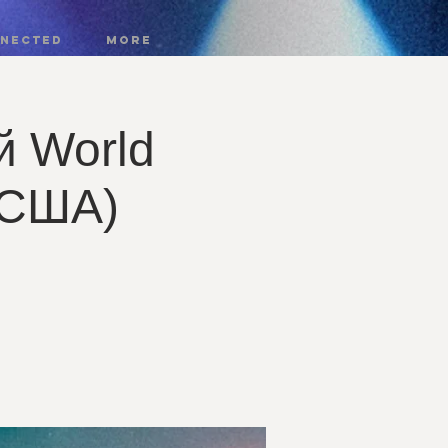
nnected
More
й World
(США)