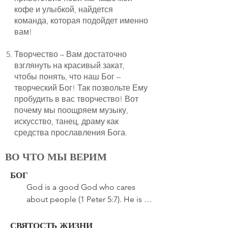
кофе и улыбкой, найдется
команда, которая подойдет именно
вам!
Творчество – Вам достаточно
взглянуть на красивый закат,
чтобы понять, что наш Бог –
творческий Бог! Так позвольте Ему
пробудить в вас творчество! Вот
почему мы поощряем музыку,
искусство, танец, драму как
средства прославления Бога.
ВО ЧТО МЫ ВЕРИМ
БОГ
God is a good God who cares 
about people (1 Peter 5:7). He is 
not angry with mankind but has 
proved His eternal love for sinful 
СВЯТОСТЬ ЖИЗНИ