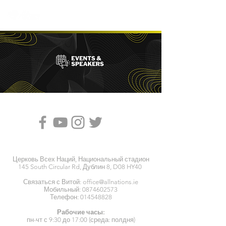
Церковь Всех Наций, Национальный стадион
145 South Circular Rd, Дублин 8, D08 HY40
Связаться с Витой:
office@allnations.ie
Мобильный:
0874602573
Телефон:
014548828
Рабочие часы:
пн-чт с 9:30 до 17:00 (среда: полдня)