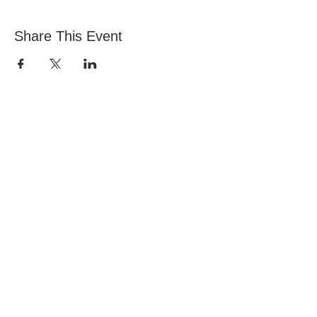
Share This Event
Церковь Всех Наций, Национальный стадион
145 South Circular Rd, Дублин 8, D08 HY40
Связаться с Витой:
office@allnations.ie
Мобильный:
0874602573
Телефон:
014548828
Рабочие часы:
пн-чт с 9:30 до 17:00 (среда: полдня)
© Церковь Всех Наций, Все права защищены.
Уведомление о конфиденциальности