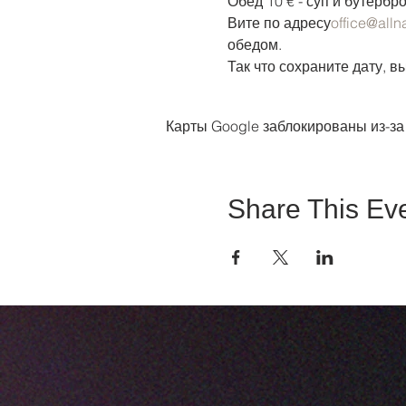
Обед 10 € - суп и бутербр
Вите по адресу
office@allna
обедом.
Так что сохраните дату, в
Карты Google заблокированы из-за
Share This Ev