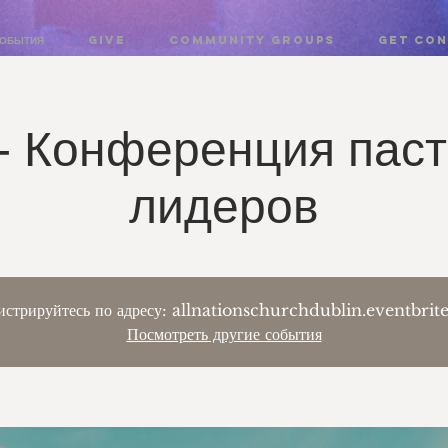
ОБЫТИЯ
GIVE
COMMUNITY GROUPS
Get co
- Конференция паст
лидеров
истрируйтесь по адресу: allnationschurchdublin.eventbri
Посмотреть другие события