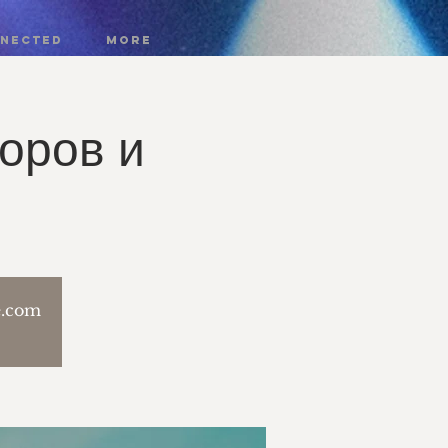
nnected
More
оров и
te.com