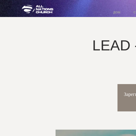
ДОМ
С
LEAD 
Зарег