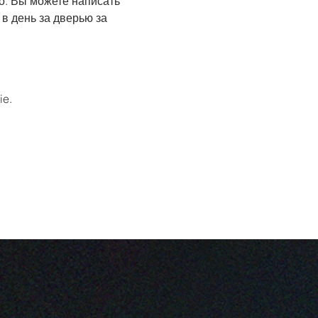
о. Вы можете написать 
 в день за дверью за 
ie.