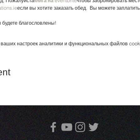
од. Пожалуйста
книга на eventbrite
чтобы забронировать мест
tions.ie
если вы хотите заказать обед.  Вы можете заплатить
ы будете благословлены! 
 ваших настроек аналитики и функциональных файлов cook
ent