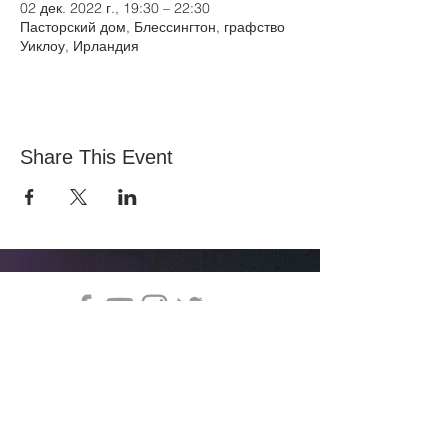
02 дек. 2022 г., 19:30 – 22:30
Пасторский дом, Блессингтон, графство
Уиклоу, Ирландия
Share This Event
Церковь Всех Наций, Национальный стадион
145 South Circular Rd, Дублин 8, D08 HY40
Связаться с Витой:
office@allnations.ie
Мобильный:
0874602573